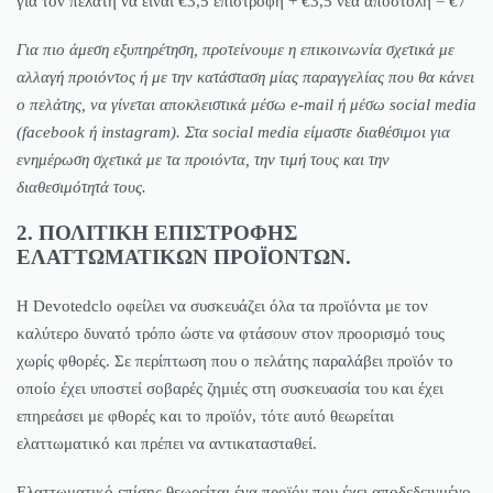
για τον πελάτη να είναι €3,5 επιστροφή + €3,5 νέα αποστολή = €7
Για πιο άμεση εξυπηρέτηση, προτείνουμε η επικοινωνία σχετικά με
αλλαγή προιόντος ή με την κατάσταση μίας παραγγελίας που θα κάνει
ο πελάτης, να γίνεται αποκλειστικά μέσω e-mail ή μέσω social media
(facebook ή instagram). Στα social media είμαστε διαθέσιμοι για
ενημέρωση σχετικά με τα προιόντα, την τιμή τους και την
διαθεσιμότητά τους.
2. ΠΟΛΙΤΙΚΗ ΕΠΙΣΤΡΟΦΗΣ
ΕΛΑΤΤΩΜΑΤΙΚΩΝ ΠΡΟΪΟΝΤΩΝ.
Η Devotedclo οφείλει να συσκευάζει όλα τα προϊόντα με τον
καλύτερο δυνατό τρόπο ώστε να φτάσουν στον προορισμό τους
χωρίς φθορές. Σε περίπτωση που ο πελάτης παραλάβει προϊόν το
οποίο έχει υποστεί σοβαρές ζημιές στη συσκευασία του και έχει
επηρεάσει με φθορές και το προϊόν, τότε αυτό θεωρείται
ελαττωματικό και πρέπει να αντικατασταθεί.
Ελαττωματικό επίσης θεωρείται ένα προϊόν που έχει αποδεδειγμένο