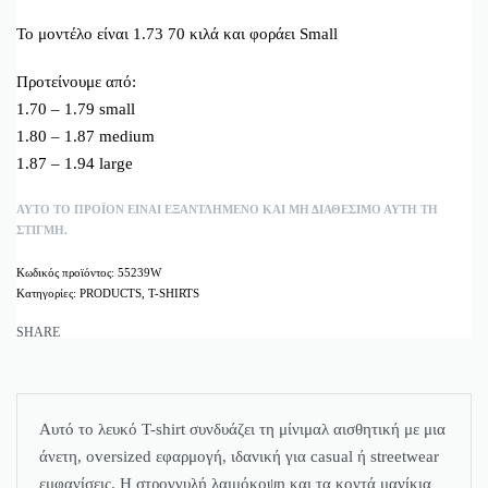
Το μοντέλο είναι 1.73 70 κιλά και φοράει Small
Προτείνουμε από:
1.70 – 1.79 small
1.80 – 1.87 medium
1.87 – 1.94 large
ΑΥΤΌ ΤΟ ΠΡΟΪΌΝ ΕΊΝΑΙ ΕΞΑΝΤΛΗΜΈΝΟ ΚΑΙ ΜΉ ΔΙΑΘΈΣΙΜΟ ΑΥΤΉ ΤΗ
ΣΤΙΓΜΉ.
55239W
Κατηγορίες:
PRODUCTS
,
T-SHIRTS
SHARE
Αυτό το λευκό T-shirt συνδυάζει τη μίνιμαλ αισθητική με μια
άνετη, oversized εφαρμογή, ιδανική για casual ή streetwear
εμφανίσεις. Η στρογγυλή λαιμόκοψη και τα κοντά μανίκια