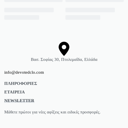
Βασ. Σοφίας 30, Πτολεμαΐδα, Ελλάδα
info@devotedclo.com
ΠΛΗΡΟΦΟΡΙΕΣ
ΕΤΑΙΡΕΙΑ
Όροι Χρήσης
NEWSLETTER
Τρόποι Αποστολής
Επικοινωνία
Τρόποι Πληρωμής
Φόρμα Υπαναχώρησης
Mάθετε πρώτοι για νέες αφίξεις και ειδικές προσφορές.
Πολιτική Επιστροφών
Προστασία Δεδομένων