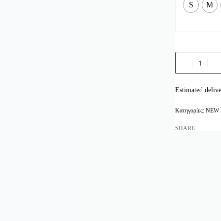
S
M
Estimated deliv
Κατηγορίες:
NEW 
SHARE