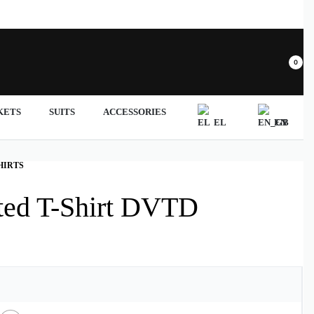
0
KETS
SUITS
ACCESSORIES
EL
EN
HIRTS
ted T-Shirt DVTD